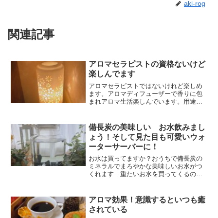
aki-rog
関連記事
アロマセラピストの資格ないけど
楽しんでます
アロマセラピストではないけれど楽しめ
ます。アロマディフューザーで香りに包
まれアロマ生活楽しんでいます。用途に
合わせたディフューザー選びしてみまし
た
備長炭の美味しい お水飲みまし
ょう！そして見た目も可愛いウォ
ーターサーバーに！
お水は買ってますか？おうちで備長炭の
ミネラルでまろやかな美味しいお水がつ
くれます 重たいお水を買ってくるのは
大変ですが おうちで作れるので楽ちん
です しかもお財布にも優しい おうち
の中に水槽があるような可愛いさでお水
アロマ効果！意識するといつも癒
を置くことができますよ
されている