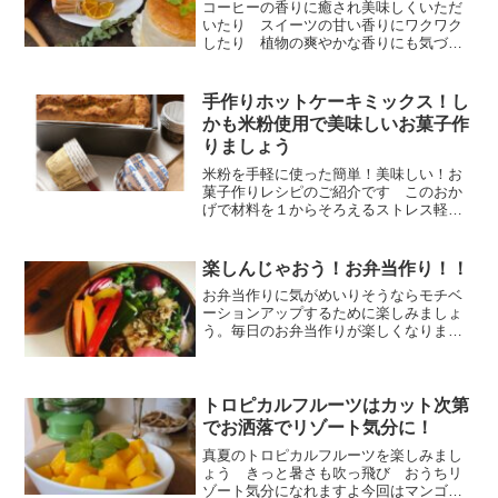
コーヒーの香りに癒され美味しくいただ
いたり スイーツの甘い香りにワクワク
したり 植物の爽やかな香りにも気づか
ないあちこちで癒されています
手作りホットケーキミックス！し
かも米粉使用で美味しいお菓子作
りましょう
米粉を手軽に使った簡単！美味しい！お
菓子作りレシピのご紹介です このおか
げで材料を１からそろえるストレス軽減
まちがいなしのレシピ！保存瓶で可愛く
ストックしテンションもアップ 手作り
のモチベーションもアップの必見レシピ
楽しんじゃおう！お弁当作り！！
です
お弁当作りに気がめいりそうならモチベ
ーションアップするために楽しみましょ
う。毎日のお弁当作りが楽しくなります
よ。子供に喜ばれるお弁当自分も満足で
きるお弁当作り！どうせやるなら楽しも
う！をテーマにお弁当作りしてみよう。
トロピカルフルーツはカット次第
でお洒落でリゾート気分に！
真夏のトロピカルフルーツを楽しみまし
ょう きっと暑さも吹っ飛び おうちリ
ゾート気分になれますよ今回はマンゴー