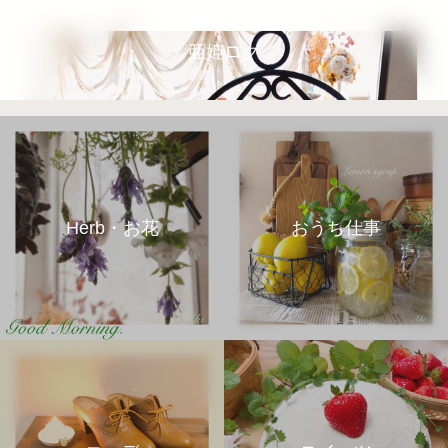
亜姫ログ
Herb・お花
おうち仕事