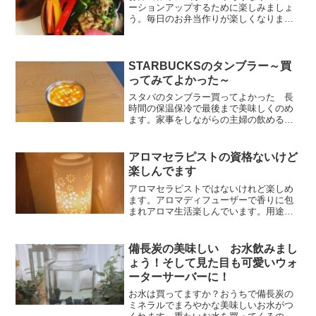
ーションアップするために楽しみましょ
う。毎日のお弁当作りが楽しくなります
よ。子供に喜ばれるお弁当自分も満足で
きるお弁当作り！どうせやるなら楽しも
う！をテーマにお弁当作りしてみよう。
STARBUCKSのタンブラー～買
ってみてよかった～
スタバのタンブラー買ってよかった 長
時間の保温保冷で最後まで美味しくのめ
ます。家事をしながらの主婦の飲めるタ
イミングを待っていてくれる優れものア
イテムです
アロマセラピストの資格ないけど
楽しんでます
アロマセラピストではないけれど楽しめ
ます。アロマディフューザーで香りに包
まれアロマ生活楽しんでいます。用途に
合わせたディフューザー選びしてみまし
た
備長炭の美味しい お水飲みまし
ょう！そして見た目も可愛いウォ
ーターサーバーに！
お水は買ってますか？おうちで備長炭の
ミネラルでまろやかな美味しいお水がつ