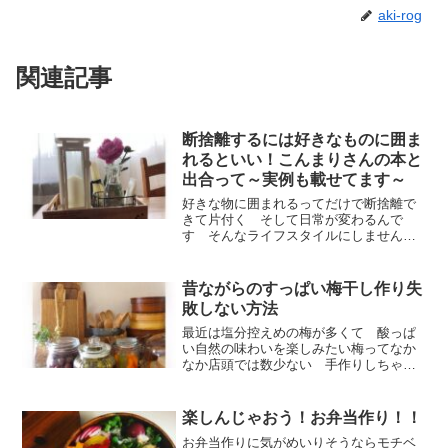
aki-rog
関連記事
断捨離するには好きなものに囲ま
れるといい！こんまりさんの本と
出合って～実例も載せてます～
好きな物に囲まれるってだけで断捨離で
きて片付く そして日常が変わるんで
す そんなライフスタイルにしません
か きっと心地いい日常が待っています
よ なにより好きな物だけでいいなんて
素敵ですよね
昔ながらのすっぱい梅干し作り失
敗しない方法
最近は塩分控えめの梅が多くて 酸っぱ
い自然の味わいを楽しみたい梅ってなか
なか店頭では数少ない 手作りしちゃえ
ば年中美味しい梅干しが食べられます梅
干し好きにはたまらない自然な酸っぱい
梅の作り方のコツ覚えて手作りしましょ
楽しんじゃおう！お弁当作り！！
う
お弁当作りに気がめいりそうならモチベ