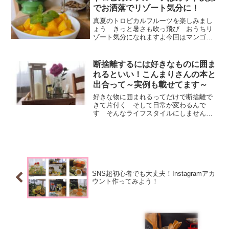
でお洒落でリゾート気分に！
真夏のトロピカルフルーツを楽しみまし
ょう きっと暑さも吹っ飛び おうちリ
ゾート気分になれますよ今回はマンゴー
とパイナップルのカット方法をご紹介で
す フルーツを丸ごと買ってきてカット
したら新鮮美味しいフルーツを堪能でき
断捨離するには好きなものに囲ま
ます
れるといい！こんまりさんの本と
出合って～実例も載せてます～
好きな物に囲まれるってだけで断捨離で
きて片付く そして日常が変わるんで
す そんなライフスタイルにしません
か きっと心地いい日常が待っています
よ なにより好きな物だけでいいなんて
素敵ですよね
SNS超初心者でも大丈夫！Instagramアカ
ウント作ってみよう！