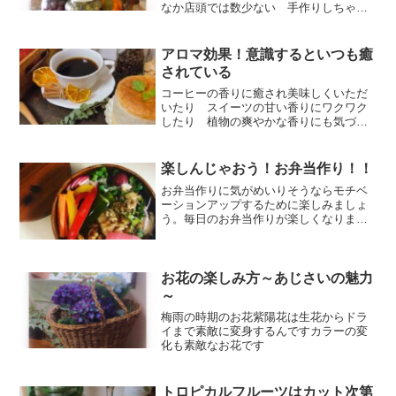
なか店頭では数少ない 手作りしちゃえ
ば年中美味しい梅干しが食べられます梅
干し好きにはたまらない自然な酸っぱい
梅の作り方のコツ覚えて手作りしましょ
アロマ効果！意識するといつも癒
う
されている
コーヒーの香りに癒され美味しくいただ
いたり スイーツの甘い香りにワクワク
したり 植物の爽やかな香りにも気づか
ないあちこちで癒されています
楽しんじゃおう！お弁当作り！！
お弁当作りに気がめいりそうならモチベ
ーションアップするために楽しみましょ
う。毎日のお弁当作りが楽しくなります
よ。子供に喜ばれるお弁当自分も満足で
きるお弁当作り！どうせやるなら楽しも
う！をテーマにお弁当作りしてみよう。
お花の楽しみ方～あじさいの魅力
～
梅雨の時期のお花紫陽花は生花からドラ
イまで素敵に変身するんですカラーの変
化も素敵なお花です
トロピカルフルーツはカット次第