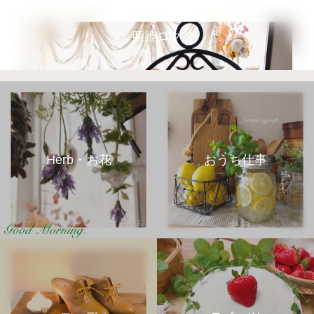
亜姫ログ
Herb・お花
おうち仕事