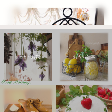
亜姫ログ
Herb・お花
おうち仕事