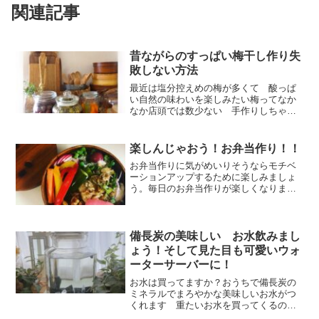
関連記事
昔ながらのすっぱい梅干し作り失
敗しない方法
最近は塩分控えめの梅が多くて 酸っぱ
い自然の味わいを楽しみたい梅ってなか
なか店頭では数少ない 手作りしちゃえ
ば年中美味しい梅干しが食べられます梅
干し好きにはたまらない自然な酸っぱい
梅の作り方のコツ覚えて手作りしましょ
楽しんじゃおう！お弁当作り！！
う
お弁当作りに気がめいりそうならモチベ
ーションアップするために楽しみましょ
う。毎日のお弁当作りが楽しくなります
よ。子供に喜ばれるお弁当自分も満足で
きるお弁当作り！どうせやるなら楽しも
う！をテーマにお弁当作りしてみよう。
備長炭の美味しい お水飲みまし
ょう！そして見た目も可愛いウォ
ーターサーバーに！
お水は買ってますか？おうちで備長炭の
ミネラルでまろやかな美味しいお水がつ
くれます 重たいお水を買ってくるのは
大変ですが おうちで作れるので楽ちん