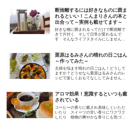
です しかもお財布にも優しい おうち
の中に水槽があるような可愛いさでお水
断捨離するには好きなものに囲ま
を置くことができますよ
れるといい！こんまりさんの本と
出合って～実例も載せてます～
好きな物に囲まれるってだけで断捨離で
きて片付く そして日常が変わるんで
す そんなライフスタイルにしません
か きっと心地いい日常が待っています
よ なにより好きな物だけでいいなんて
素敵ですよね
栗原はるみさんの晴れの日ごはん
～作ってみた～
主婦を悩ます晴れの日ごはん！どうして
ますか？どうせなら栗原はるみさんのレ
シピで楽しくおもてなししてみません
か！？今回はパエリアと鯛のハーブグリ
ルに挑戦です 体験談を参考に 失敗し
ないようにつくれると思いますよ ぜひ
アロマ効果！意識するといつも癒
トライしてみてください。
されている
コーヒーの香りに癒され美味しくいただ
いたり スイーツの甘い香りにワクワク
したり 植物の爽やかな香りにも気づか
ないあちこちで癒されています